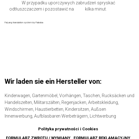
W przypadku uporczywych zabrudzeń spryskać
odtłuszczaczem i pozostawić na kilka minut.
FaLang translation system by Faboba
Wir laden sie ein Hersteller von:
Kinderwagen,
Gartenmöbel,
Vorhängen,
Taschen,
Rucksäcken und
Handelszelten,
Militarszälten,
Regenjacken,
Arbeitskleidung,
Windschirmen,
Haustierbetten,
Kindersitzen,
Außsen
Innenwerbung,
Aufblasbaren Werbeträgern,
Lichtwerbung
Polityka prywatności i Cookies
FORMULARZ ZWROTU / WYMIANY
FORMULARZ REKLAMACYJNY