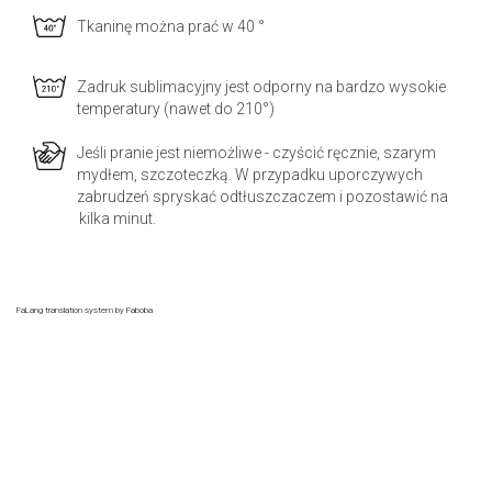
Tkaninę można prać w 40 °
Zadruk sublimacyjny jest odporny na bardzo wysokie
temperatury (nawet do 210°)
Jeśli pranie jest niemożliwe - czyścić ręcznie, szarym
mydłem, szczoteczką. W przypadku uporczywych
zabrudzeń spryskać odtłuszczaczem i pozostawić na
kilka minut.
FaLang translation system by Faboba