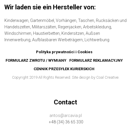
Wir laden sie ein Hersteller von:
Kinderwagen,
Gartenmöbel,
Vorhängen,
Taschen,
Rucksäcken und
Handelszelten,
Militarszälten,
Regenjacken,
Arbeitskleidung,
Windschirmen,
Haustierbetten,
Kindersitzen,
Außsen
Innenwerbung,
Aufblasbaren Werbeträgern,
Lichtwerbung
Polityka prywatności i Cookies
FORMULARZ ZWROTU / WYMIANY
FORMULARZ REKLAMACYJNY
CENNIK PRZESYŁEK KURIERSKICH
Copyright 2019 All Rights Reserved. Site design by Coal Creative.
Contact
antos@arcavia.pl
+48 (34) 36 65 330