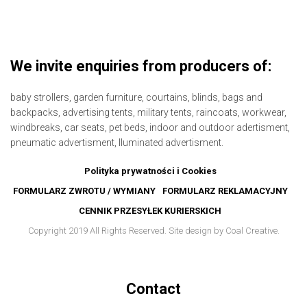
We invite enquiries from producers of:
baby strollers,
garden furniture,
courtains,
blinds,
bags and
backpacks,
advertising tents,
military tents,
raincoats,
workwear,
windbreaks,
car seats,
pet beds,
indoor and outdoor adertisment,
pneumatic advertisment,
lluminated advertisment.
Polityka prywatności i Cookies
FORMULARZ ZWROTU / WYMIANY
FORMULARZ REKLAMACYJNY
CENNIK PRZESYŁEK KURIERSKICH
Copyright 2019 All Rights Reserved. Site design by Coal Creative.
Contact