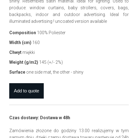
shiny. Resembles satin material. Ideal for lighting. Used to
produce: window curtains, baby strollers, covers, bags,
backpacks, indoor and outdoor advertising. Ideal for
illuminated advertising ! uncoated version available
Composition
100% Poliester
Width (cm)
160
Chwyt
miękki
Weight (g/m2)
145 (+/- 2%)
Surface
one side mat, the other - shiny
Czas dostawy: Dostawa w 48h
Zamówienia złożone do godziny 13.00 realizujemy w tym
samym dniu, dzięki czemu dostawa towaru następuje od 24h