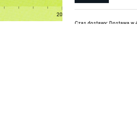
Czas dostawy: Dostawa w 
Zamówienia złożone do god
dostawa towaru następuje o
Pranie nie spowoduje 
Tkaninę można prać w 
Jeśli pranie jest niem
W przypadku uporczyw
kilka minut.