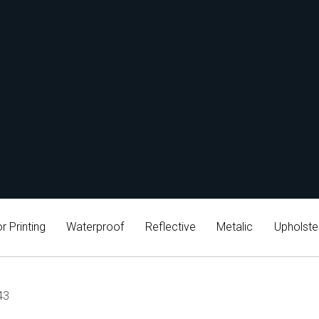
r Printing
Waterproof
Reflective
Metalic
Upholste
43