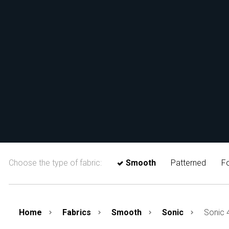
Choose the type of fabric:
Smooth
Patterned
Fo
Home
Fabrics
Smooth
Sonic
Sonic 