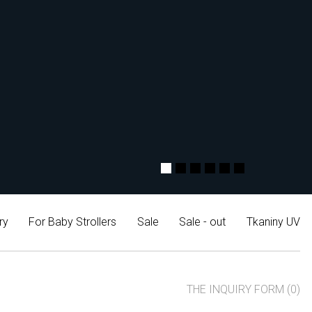
ry
For Baby Strollers
Sale
Sale - out
Tkaniny UV
THE INQUIRY FORM (0)