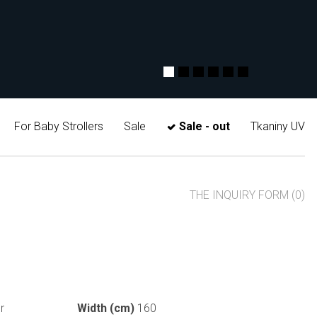
For Baby Strollers
Sale
Sale - out
Tkaniny UV
THE INQUIRY FORM (0)
r
Width (cm)
160