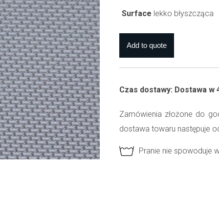
Surface
lekko błyszcząca
Czas dostawy: Dostawa w 
Zamówienia złożone do god
dostawa towaru następuje o
Pranie nie spowoduje 
Tkaninę można prać w 
Zadruk sublimacy jest
W przypadku namiotów 