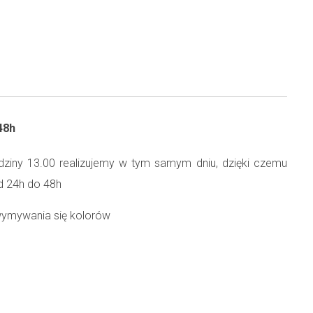
48h
ziny 13.00 realizujemy w tym samym dniu, dzięki czemu
d 24h do 48h
wymywania się kolorów
40 °
 odporny na bardzo wysokie temperatury (nawet do 210°)
i markiz czyścić ręcznie, szarym mydłem, szczoteczką