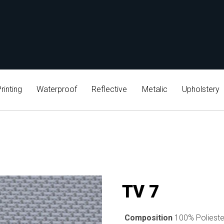
rinting
Waterproof
Reflective
Metalic
Upholstery
TV 7
Composition
100% Polieste