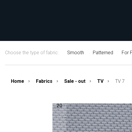
Choose the type of fabric:
Smooth
Patterned
For P
Home
Fabrics
Sale - out
TV
TV 7