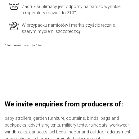
Zadruk sublimacy jest odporny na bardzo wysokie
temperatury (nawet do 210°)
W przypadku namiotów i markiz czyścić ręcznie,
szarym mydłem, szczoteczką
FaLang translation system by Faboba
We invite enquiries from producers of:
baby strollers,
garden furniture,
courtains,
blinds,
bags and
backpacks,
advertising tents,
military tents,
raincoats,
workwear,
windbreaks,
car seats,
pet beds,
indoor and outdoor adertisment,
pneumatic advertisment,
lluminated advertisment.