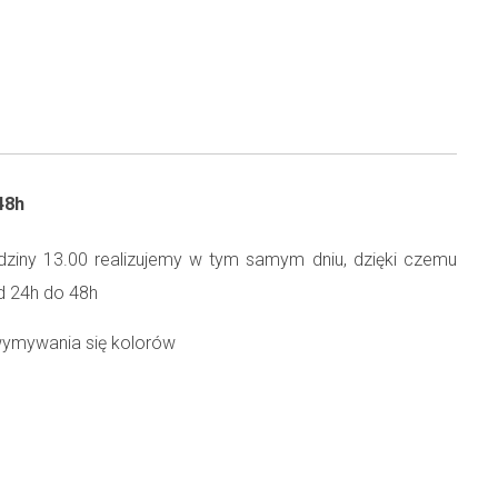
48h
ziny 13.00 realizujemy w tym samym dniu, dzięki czemu
d 24h do 48h
wymywania się kolorów
40 °
 odporny na bardzo wysokie temperatury (nawet do 210°)
i markiz czyścić ręcznie, szarym mydłem, szczoteczką