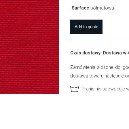
Surface
półmatowa
Czas dostawy: Dostawa w 
Zamówienia złożone do god
dostawa towaru następuje o
Pranie nie spowoduje 
Tkaninę można prać w 
Zadruk sublimacy jest
W przypadku namiotów 