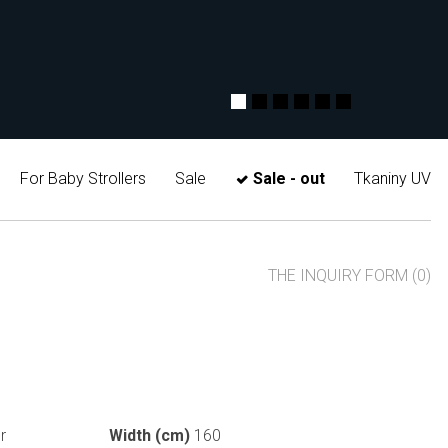
For Baby Strollers
Sale
Sale - out
Tkaniny UV
THE INQUIRY FORM (0)
r
Width (cm)
160