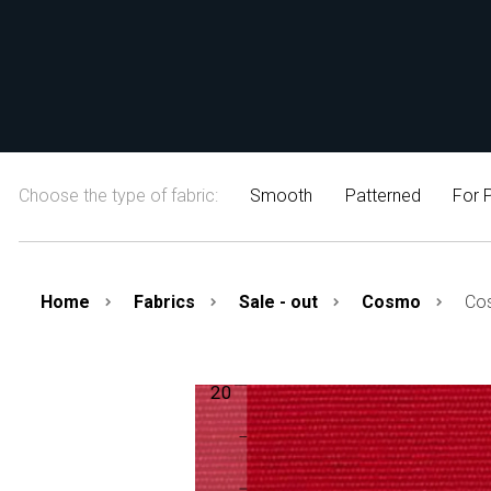
Choose the type of fabric:
Smooth
Patterned
For P
Home
Fabrics
Sale - out
Cosmo
Co