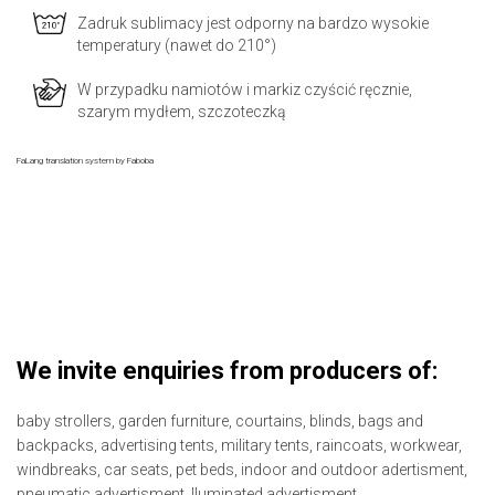
Zadruk sublimacy jest odporny na bardzo wysokie
temperatury (nawet do 210°)
W przypadku namiotów i markiz czyścić ręcznie,
szarym mydłem, szczoteczką
FaLang translation system by Faboba
We invite enquiries from producers of:
baby strollers,
garden furniture,
courtains,
blinds,
bags and
backpacks,
advertising tents,
military tents,
raincoats,
workwear,
windbreaks,
car seats,
pet beds,
indoor and outdoor adertisment,
pneumatic advertisment,
lluminated advertisment.