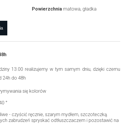
Powierzchnia
matowa, gładka
48h
ziny 13.00 realizujemy w tym samym dniu, dzięki czemu
d 24h do 48h
wymywania się kolorów
40 °
ożliwe - czyścić ręcznie, szarym mydłem, szczoteczką.
ych zabrudzeń spryskać odtłuszczaczem i pozostawić na