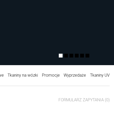
we
Tkaniny na wózki
Promocje
Wyprzedaże
Tkaniny UV
FORMULARZ ZAPYTANIA (0)