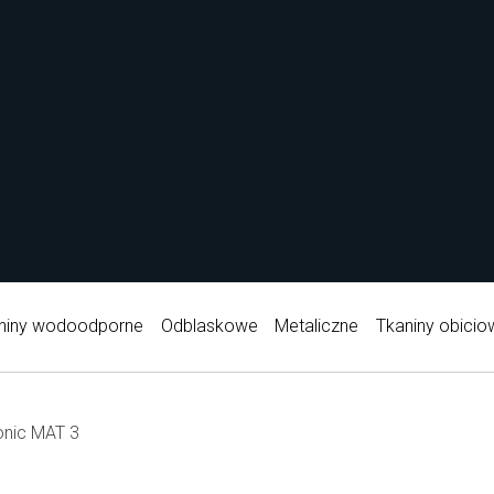
niny wodoodporne
Odblaskowe
Metaliczne
Tkaniny obicio
nic MAT 3