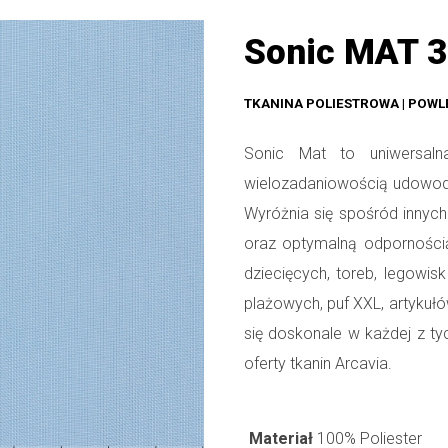
Sonic MAT 3
TKANINA POLIESTROWA | POW
Sonic Mat to uniwersal
wielozadaniowością udowodn
Wyróżnia się spośród innych
oraz optymalną odpornością
dziecięcych, toreb, legowi
plażowych, puf XXL, artykuł
się doskonale w każdej z ty
oferty tkanin Arcavia.
Materiał
100% Poliester