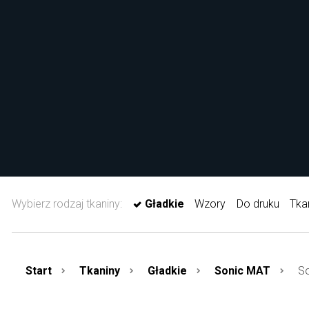
Wybierz rodzaj tkaniny:
Gładkie
Wzory
Do druku
Tka
Start
Tkaniny
Gładkie
Sonic MAT
So