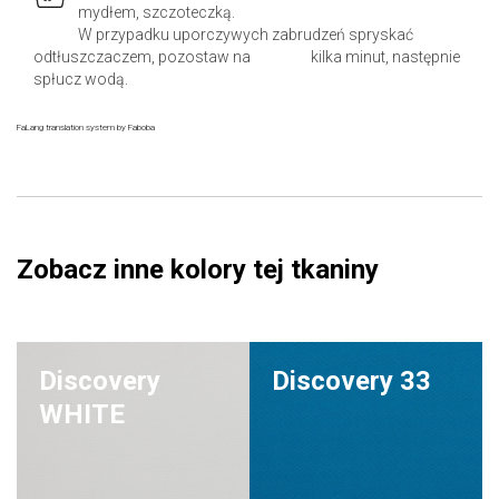
mydłem, szczoteczką.
W przypadku uporczywych zabrudzeń spryskać
odtłuszczaczem, pozostaw na kilka minut, następnie
spłucz wodą.
FaLang translation system by Faboba
Zobacz inne kolory tej tkaniny
Discovery
Discovery 33
WHITE