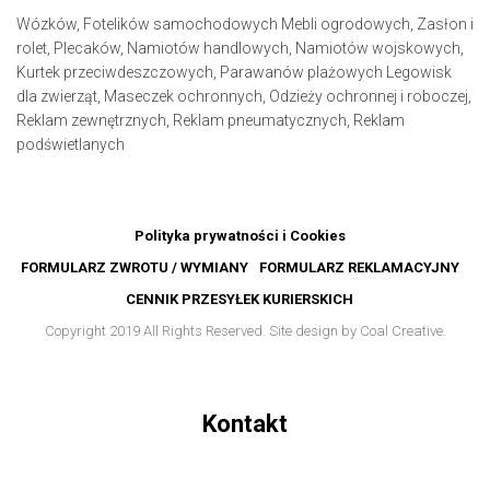
Wózków,
Fotelików samochodowych
Mebli ogrodowych,
Zasłon i
rolet,
Plecaków,
Namiotów handlowych,
Namiotów wojskowych,
Kurtek przeciwdeszczowych,
Parawanów plażowych
Legowisk
dla zwierząt,
Maseczek ochronnych,
Odzieży ochronnej i roboczej,
Reklam zewnętrznych,
Reklam pneumatycznych,
Reklam
podświetlanych
Polityka prywatności i Cookies
FORMULARZ ZWROTU / WYMIANY
FORMULARZ REKLAMACYJNY
CENNIK PRZESYŁEK KURIERSKICH
Copyright 2019 All Rights Reserved. Site design by Coal Creative.
Kontakt
antos@arcavia.pl