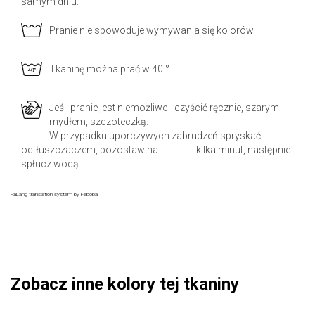
samym dniu.
Pranie nie spowoduje wymywania się kolorów
Tkaninę można prać w 40 °
Jeśli pranie jest niemożliwe - czyścić ręcznie, szarym
mydłem, szczoteczką.
W przypadku uporczywych zabrudzeń spryskać
odtłuszczaczem, pozostaw na kilka minut, następnie
spłucz wodą.
FaLang translation system by Faboba
Zobacz inne kolory tej tkaniny