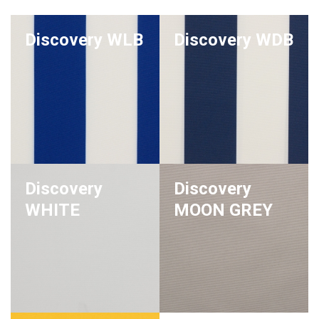
Discovery WLB
Discovery WDB
Discovery
Discovery
WHITE
MOON GREY