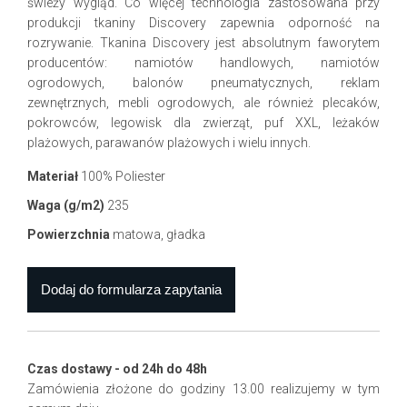
świeży wygląd. Co więcej technologia zastosowana przy
produkcji tkaniny Discovery zapewnia odporność na
rozrywanie. Tkanina Discovery jest absolutnym faworytem
producentów: namiotów handlowych, namiotów
ogrodowych, balonów pneumatycznych, reklam
zewnętrznych, mebli ogrodowych, ale również plecaków,
pokrowców, legowisk dla zwierząt, puf XXL, leżaków
plażowych, parawanów plażowych i wielu innych.
Materiał
100% Poliester
Waga (g/m2)
235
Powierzchnia
matowa, gładka
Czas dostawy - od 24h do 48h
Zamówienia złożone do godziny 13.00 realizujemy w tym