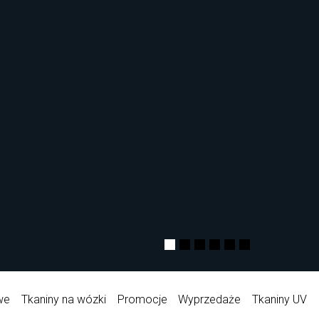
we
Tkaniny na wózki
Promocje
Wyprzedaże
Tkaniny UV