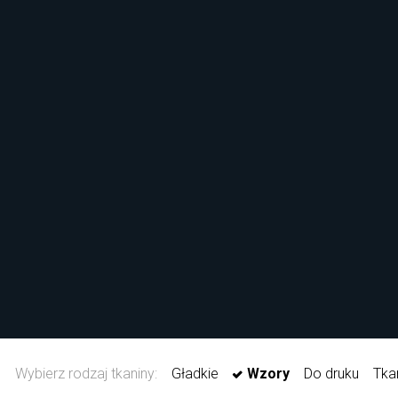
Wybierz rodzaj tkaniny:
Gładkie
Wzory
Do druku
Tka