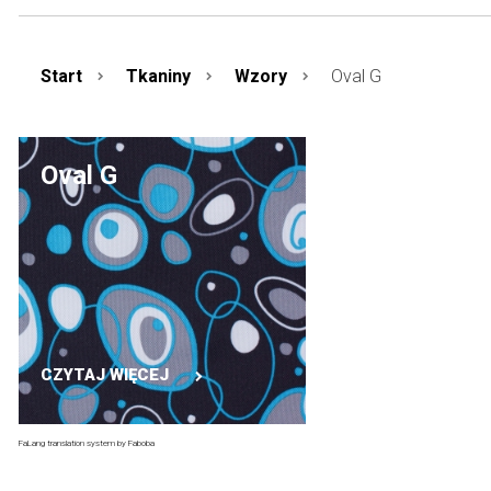
Start
Tkaniny
Wzory
Oval G
Oval G
CZYTAJ WIĘCEJ
FaLang translation system by Faboba