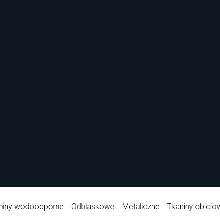
niny wodoodporne
Odblaskowe
Metaliczne
Tkaniny obicio