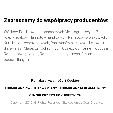
Zapraszamy do współpracy producentów:
Wózków,
Fotelików samochodowych
Mebli ogrodowych,
Zasłon i
rolet,
Plecaków,
Namiotów handlowych,
Namiotów wojskowych,
Kurtek przeciwdeszczowych,
Parawanów plażowych
Legowisk
dla zwierząt,
Maseczek ochronnych,
Odzieży ochronnej i roboczej,
Reklam zewnętrznych,
Reklam pneumatycznych,
Reklam
podświetlanych
Polityka prywatności i Cookies
FORMULARZ ZWROTU / WYMIANY
FORMULARZ REKLAMACYJNY
CENNIK PRZESYŁEK KURIERSKICH
Copyright 2019 All Rights Reserved. Site design by Coal Creative.