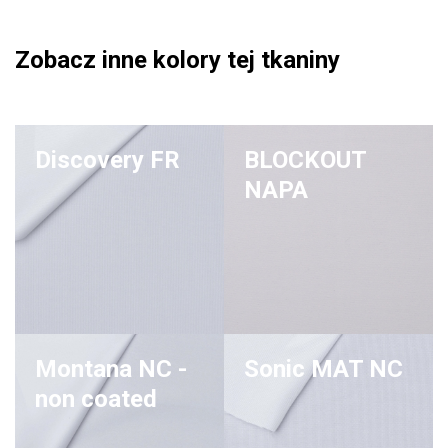
Zobacz inne kolory tej tkaniny
Discovery FR
BLOCKOUT
NAPA
Montana NC -
Sonic MAT NC
non coated