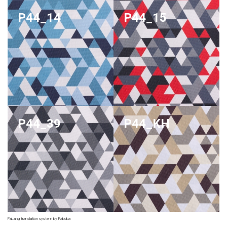
P44_14
P44_15
P44_39
P44_KH
FaLang translation system by Faboba