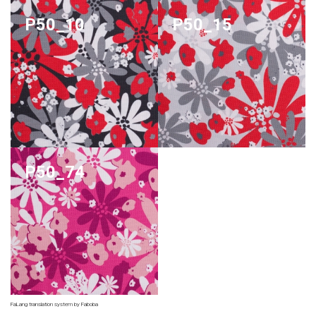
P50_10
P50_15
P50_74
FaLang translation system by Faboba