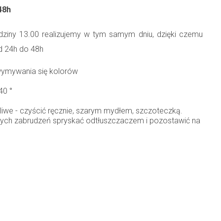
48h
ziny 13.00 realizujemy w tym samym dniu, dzięki czemu
d 24h do 48h
wymywania się kolorów
40 °
ożliwe - czyścić ręcznie, szarym mydłem, szczoteczką.
ych zabrudzeń spryskać odtłuszczaczem i pozostawić na