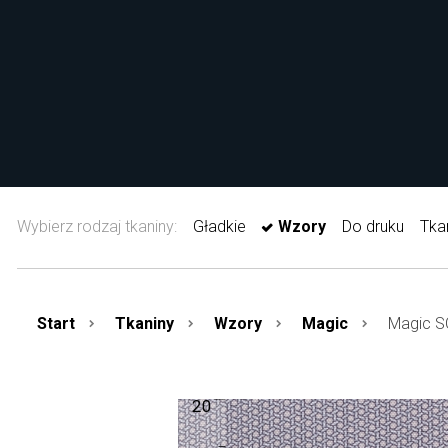
Wybierz rodzaj tkaniny:
Gładkie
Wzory
Do druku
Tka
Start
Tkaniny
Wzory
Magic
Magic S