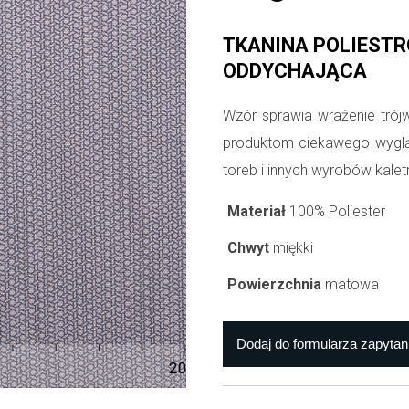
TKANINA POLIESTR
ODDYCHAJĄCA
Wzór sprawia wrażenie trój
produktom ciekawego wyglą
toreb i innych wyrobów kalet
Materiał
100% Poliester
Chwyt
miękki
Powierzchnia
matowa