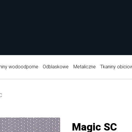
niny wodoodporne
Odblaskowe
Metaliczne
Tkaniny obicio
C
Magic SC