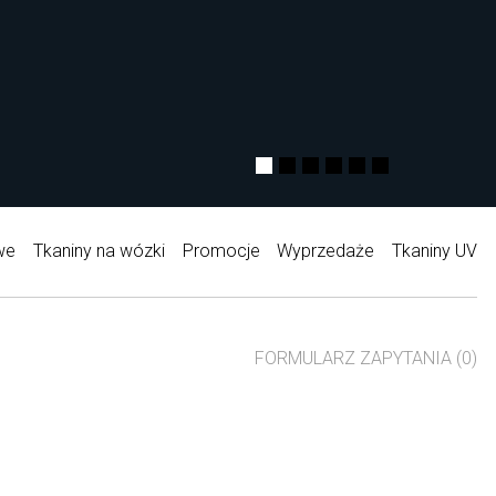
we
Tkaniny na wózki
Promocje
Wyprzedaże
Tkaniny UV
FORMULARZ ZAPYTANIA (0)