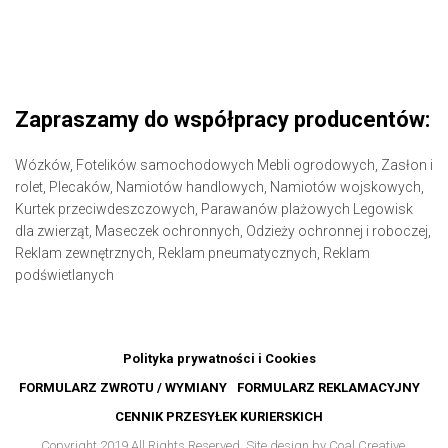
Zapraszamy do współpracy producentów:
Wózków,
Fotelików samochodowych
Mebli ogrodowych,
Zasłon i
rolet,
Plecaków,
Namiotów handlowych,
Namiotów wojskowych,
Kurtek przeciwdeszczowych,
Parawanów plażowych
Legowisk
dla zwierząt,
Maseczek ochronnych,
Odzieży ochronnej i roboczej,
Reklam zewnętrznych,
Reklam pneumatycznych,
Reklam
podświetlanych
Polityka prywatności i Cookies
FORMULARZ ZWROTU / WYMIANY
FORMULARZ REKLAMACYJNY
CENNIK PRZESYŁEK KURIERSKICH
Copyright 2019 All Rights Reserved. Site design by Coal Creative.